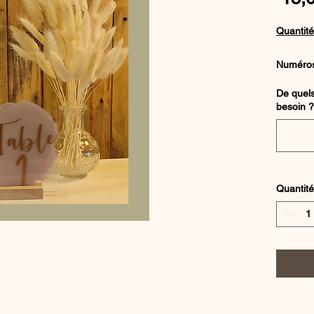
Quantité
Numéros 
transpar
De quel
poudré e
besoin ?
bois clair
Numéros 
Hauteur 
Quantité
Largeur 