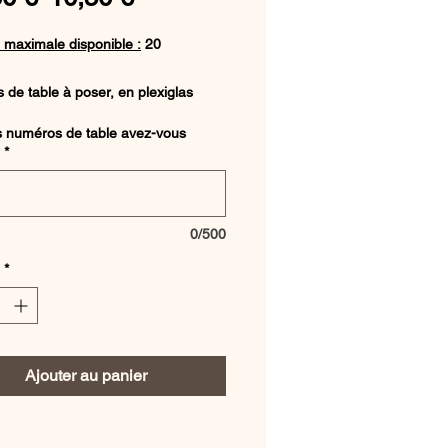
original
promotionnel
 maximale disponible :
20
de table à poser, en plexiglas
ent avec fond de couleur rose
s numéros de table avez-vous
t écriture dorée, sur un support en
*
.
de table allant de la table 1 à 12.
0/500
: 19,5 cm
*
: 13 cm
Ajouter au panier