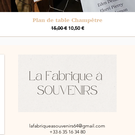
Plan de table Champêtre
Aperçu rapide
Prix original
Prix promotionnel
15,00 €
10,50 €
lafabriqueasouvenirs64@gmail.com
+33 6 35 16 34 80