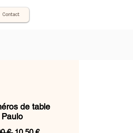
Contact
éros de table
 Paulo
Prix
Prix
00 € 
10,50 €