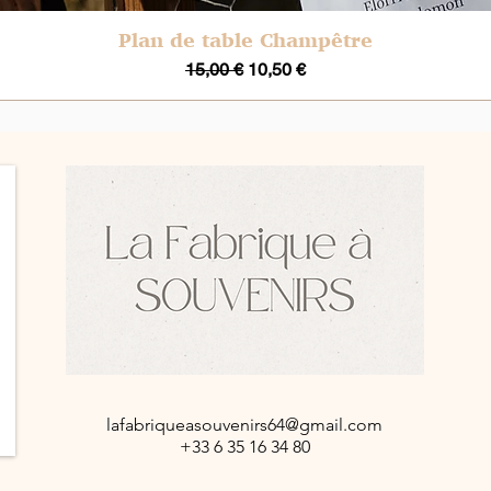
Plan de table Champêtre
Aperçu rapide
Prix original
Prix promotionnel
15,00 €
10,50 €
lafabriqueasouvenirs64@gmail.com
+33 6 35 16 34 80