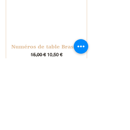
Numéros de table Brasilia
Prix original
Prix promotionnel
15,00 €
10,50 €
Ajouter à ma sélection
FAQ