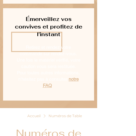
Émerveillez vos
convives et profitez de
l'instant
Retirez et rendez votre
commande sur rendez-vous.
Une fois le matériel vérifié, votre
caution vous sera restituée.
Pour toutes autres informations,
n'hésitez pas à consulter
notre
FAQ
.
Accueil
Numéros de Table
Numéros de