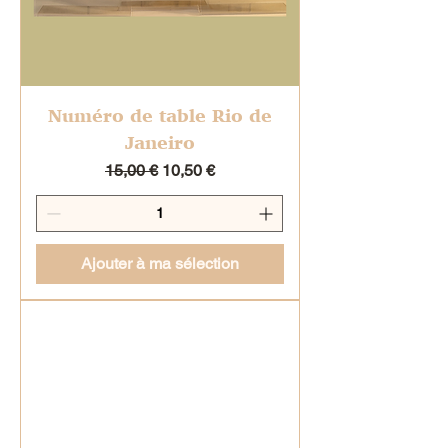
Numéro de table Rio de
Janeiro
Prix original
Prix promotionnel
15,00 €
10,50 €
Ajouter à ma sélection