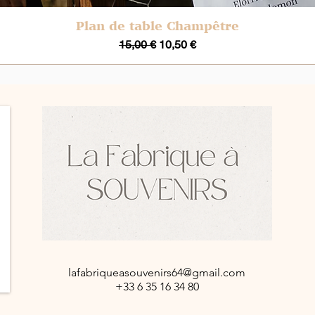
Plan de table Champêtre
Aperçu rapide
Prix original
Prix promotionnel
15,00 €
10,50 €
lafabriqueasouvenirs64@gmail.com
+33 6 35 16 34 80