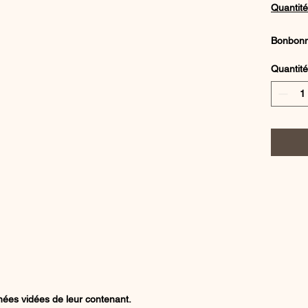
Quantité
Bonbonni
transpar
Quantité
Fournis
Crédit P
ées vidées de leur contenant.