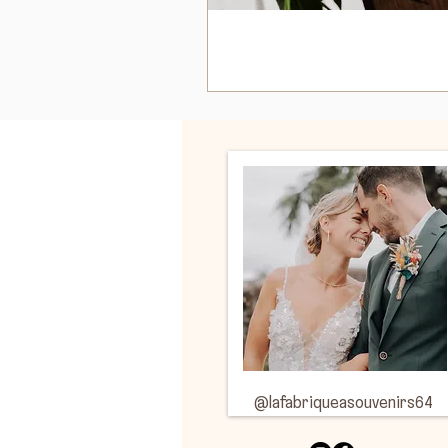
Suivez-moi sur Instagram
@lafabriqueasouvenirs64