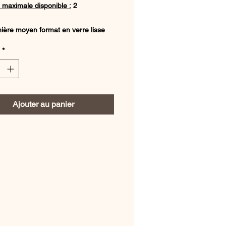
 maximale disponible :
2
ère moyen format en verre lisse
ent.
*
 sans bonbons.
hoto : Emilie SILOBRE
Ajouter au panier