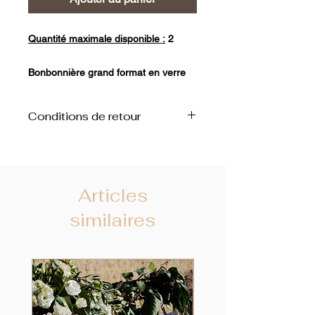
Quantité maximale disponible :
2
Bonbonnière grand format en verre
lisse transparent.
Conditions de retour
Fournis sans bonbons.
Les bonbonières doivent être
Crédit Photo : Emilie SILOBRE
ramenées vidées de leur contenant.
Articles
similaires