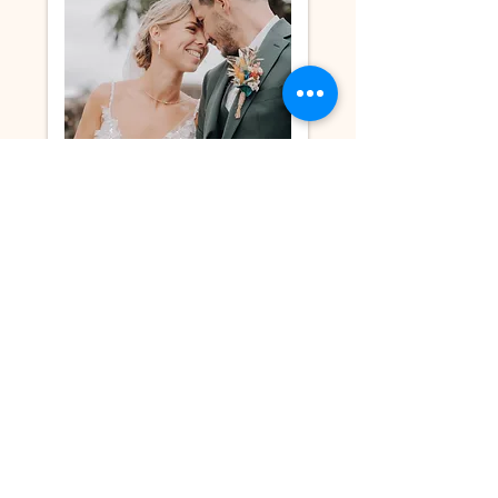
Suivez-moi sur Instagram
@lafabriqueasouvenirs64
lafabriqueasouvenirs64@gmail.com